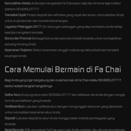
Kemudahan Akses:
Anda bisa mengakses Fa Chai kapan saja dan di mana saja melalui
platform SEVENSLOT777.
Transaksi Cepat:
Proses deposit dan withdraw yang cepat dan aman, memudahkan Anda
untuk mulai bermain dan menarik kemenangan.
Layanan Pelanggan 24/7:
Tim dukungan pelanggan yang siap membantu Anda setiap
saat jika mengalami kendala.
Bonus dan Promosi:
Berbagai bonus dan promosi menarik tersedia untuk meningkatkan
peluang menang Anda.
Keamanan Terjamin:
Sistem keamanan canggih melindungi data pribadi dan transaksi
keuangan Anda.
Cara Memulai Bermain di Fa Chai
Bagi Anda yang ingin bergabung dan mulai bermain di Fa Chai melalui SEVENSLOT777,
berikut adalah langkah-langkahnya:
Daftar Akun:
Kunjungi situs resmi SEVENSLOT777 dan daftarkan diri Anda dengan mengisi
formulir pendaftaran yang tersedia.
Verifikasi Akun:
Lakukan verifikasi akun dengan mengunggah dokumen yang diperlukan
untuk memastikan keamanan akun Anda.
Deposit:
Lakukan deposit ke akun Anda menggunakan metode pembayaran yang
tersedia.
Mulai Bermain:
Pilih permainan Fa Chai yang ingin Anda mainkan, lalu nikmati pengalaman