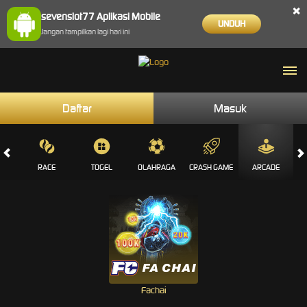
×
sevenslot77 Aplikasi Mobile
UNDUH
epe****da Berhasil Withdraw IDR 9.077.000
Jangan tampilkan lagi hari ini
Daftar
Masuk
SINO
RACE
TOGEL
OLAHRAGA
CRASH GAME
ARCADE
Fachai