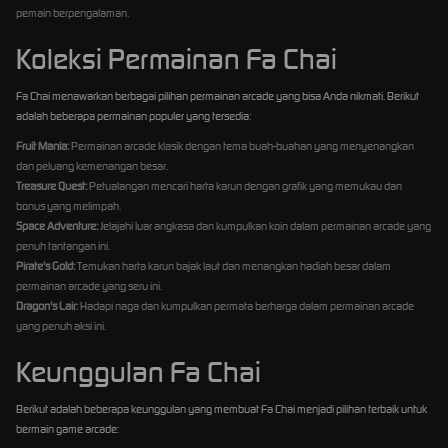
pemain berpengalaman.
Koleksi Permainan Fa Chai
Fa Chai menawarkan berbagai pilihan permainan arcade yang bisa Anda nikmati. Berikut
adalah beberapa permainan populer yang tersedia:
Fruit Mania:
Permainan arcade klasik dengan tema buah-buahan yang menyenangkan
dan peluang kemenangan besar.
Treasure Quest:
Petualangan mencari harta karun dengan grafik yang memukau dan
bonus yang melimpah.
Space Adventure:
Jelajahi luar angkasa dan kumpulkan koin dalam permainan arcade yang
penuh tantangan ini.
Pirate's Gold:
Temukan harta karun bajak laut dan menangkan hadiah besar dalam
permainan arcade yang seru ini.
Dragon's Lair:
Hadapi naga dan kumpulkan permata berharga dalam permainan arcade
yang penuh aksi ini.
Keunggulan Fa Chai
Berikut adalah beberapa keunggulan yang membuat Fa Chai menjadi pilihan terbaik untuk
bermain game arcade: