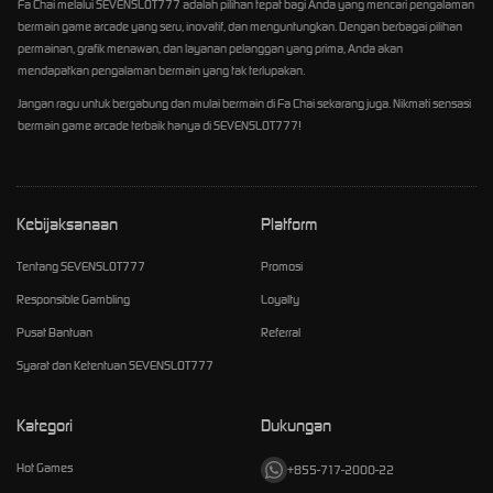
Fa Chai melalui SEVENSLOT777 adalah pilihan tepat bagi Anda yang mencari pengalaman
bermain game arcade yang seru, inovatif, dan menguntungkan. Dengan berbagai pilihan
permainan, grafik menawan, dan layanan pelanggan yang prima, Anda akan
mendapatkan pengalaman bermain yang tak terlupakan.
Jangan ragu untuk bergabung dan mulai bermain di Fa Chai sekarang juga. Nikmati sensasi
bermain game arcade terbaik hanya di SEVENSLOT777!
Kebijaksanaan
Platform
Tentang SEVENSLOT777
Promosi
Responsible Gambling
Loyalty
Pusat Bantuan
Referral
Syarat dan Ketentuan SEVENSLOT777
Kategori
Dukungan
Hot Games
+855-717-2000-22