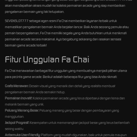
akan mendapatkan akses mudah ke koleksi permainan arcade yang siap memberikan
pengalaman bermain yang tak terlupakan.
SEVENSLOT777 sebagai agen resmi Fa Chai memberikan layanan terbaik untuk
memastikan pengalaman bermain Anda berjalan lancar. Baik Anda seorang pemula atau
pemain berpengalaman, Fa Chai memiliki segala yang Anda butuhkan untuk menikmati
permainan arcade secara maksimal. Ayo bergabung sekarang dan rasakan sensasi
bermain game arcade terbaik!
Fitur Unggulan Fa Chai
Fa Chai menawarkan berbagai fitur unggulan yang membuatnya menjadi pilihan utama
para pecinta game arcade. Berikut adalah beberapa fitur yang bisa Anda nikmati:
Grafis Menawan:
Desain visual yang menarik dan detail yang realistis membuat
pengalaman bermain Anda semakin hidup.
Permainan Inovatif:
Koleksi permainan arcade yang terus diperbarui dengan tema dan
mekanik bermain yang unik.
Peluang Menang Besar:
Peluang menang yang besar dengan pembayaran yang
menggiurkan.
Jackpot Progresif:
Kesempatan untuk memenangkan jackpot besar yang terus bertambah
seiring waktu.
Antarmuka User-Friendly:
Platform yang mudah digunakan, baik untuk pemula maupun