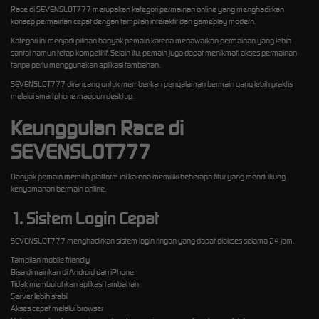
Race di SEVENSLOT777 merupakan kategori permainan online yang menghadirkan
konsep permainan cepat dengan tampilan interaktif dan gameplay modern.
Kategori ini menjadi pilihan banyak pemain karena menawarkan permainan yang lebih
santai namun tetap kompetitif. Selain itu, pemain juga dapat menikmati akses permainan
tanpa perlu menggunakan aplikasi tambahan.
SEVENSLOT777 dirancang untuk memberikan pengalaman bermain yang lebih praktis
melalui smartphone maupun desktop.
Keunggulan Race di
SEVENSLOT777
Banyak pemain memilih platform ini karena memiliki beberapa fitur yang mendukung
kenyamanan bermain online.
1. Sistem Login Cepat
SEVENSLOT777 menghadirkan sistem login ringan yang dapat diakses selama 24 jam.
Tampilan mobile friendly
Bisa dimainkan di Android dan iPhone
Tidak membutuhkan aplikasi tambahan
Server lebih stabil
Akses cepat melalui browser