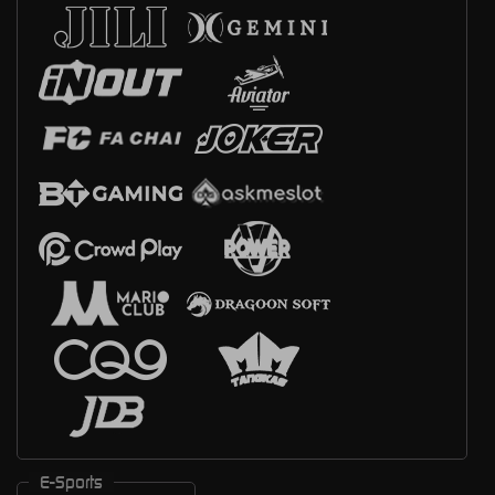
E-Sports