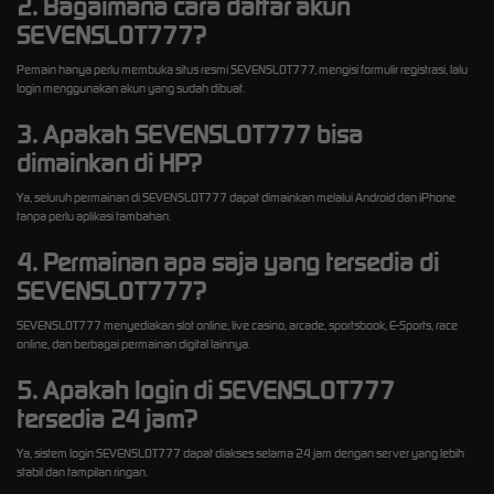
2. Bagaimana cara daftar akun
SEVENSLOT777?
Pemain hanya perlu membuka situs resmi SEVENSLOT777, mengisi formulir registrasi, lalu
login menggunakan akun yang sudah dibuat.
3. Apakah SEVENSLOT777 bisa
dimainkan di HP?
Ya, seluruh permainan di SEVENSLOT777 dapat dimainkan melalui Android dan iPhone
tanpa perlu aplikasi tambahan.
4. Permainan apa saja yang tersedia di
SEVENSLOT777?
SEVENSLOT777 menyediakan slot online, live casino, arcade, sportsbook, E-Sports, race
online, dan berbagai permainan digital lainnya.
5. Apakah login di SEVENSLOT777
tersedia 24 jam?
Ya, sistem login SEVENSLOT777 dapat diakses selama 24 jam dengan server yang lebih
stabil dan tampilan ringan.