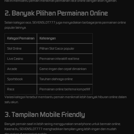
Hal ini membantu pemain menikmati permainan race online dengan lebih nyaman.
2. Banyak Pilihan Permainan Online
Selain kategori race, SEVENSLOT777 juga menyediakan berbagai jenis permainan online
populer lainnya.
Kategori Permainan
Keterangan
Slot Online
Pilihan Slot Gacor populer
Live Casino
Permainan interaktif real time
Arcade
Game ringan dan cepat dimainkan
Sportsbook
Taruhan olahraga online
Race
Permainan online bertema kompetitif
Variasi kategori tersebut membantu pemain menikmati lebih banyak hiburan online dalam
satu akun.
3. Tampilan Mobile Friendly
Banyak pemain saat ini lebih sering menggunakan smartphone untuk bermain online.
Karena itu, SEVENSLOT777 menghadirkan tampilan yang lebih ringan dan mudah