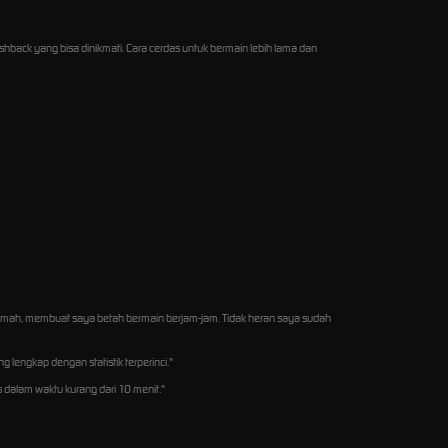
back yang bisa dinikmati. Cara cerdas untuk bermain lebih lama dan
ramah, membuat saya betah bermain berjam-jam. Tidak heran saya sudah
lengkap dengan statistik terperinci."
dalam waktu kurang dari 10 menit."