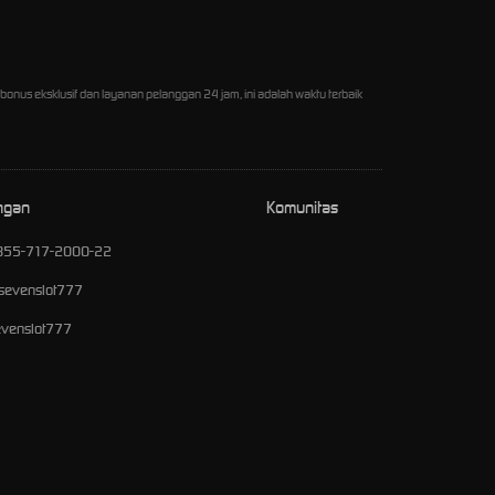
nus eksklusif dan layanan pelanggan 24 jam, ini adalah waktu terbaik
ngan
Komunitas
855-717-2000-22
sevenslot777
evenslot777