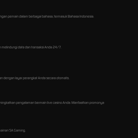
dengan pemain dalam berbagai bahasa, termasuk Bahasa Indonesia.
 melindungi data dan transaksi Anda 24/7.
n dengan layar perangkat Anda secara otomatis.
 meningkatkan pengalaman bermain live casino Anda. Manfaatkan promonya
mainan SA Gaming.