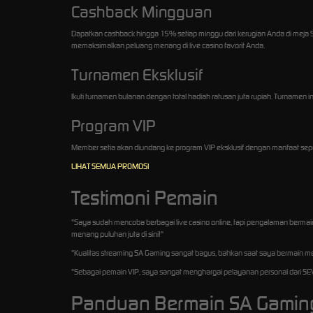
Cashback Mingguan
Dapatkan cashback hingga 15% setiap minggu dari kerugian Anda di meja S
memaksimalkan peluang menang di live casino favorit Anda.
Turnamen Eksklusif
Ikuti turnamen bulanan dengan total hadiah ratusan juta rupiah. Turnamen i
Program VIP
Member setia akan diundang ke program VIP eksklusif dengan manfaat seperti
LIHAT SEMUA PROMOSI
Testimoni Pemain
"Saya sudah mencoba berbagai live casino online, tapi pengalaman berma
menang puluhan juta di sini!"
"Kualitas streaming SA Gaming sangat bagus, bahkan saat saya bermain mela
"Sebagai pemain VIP, saya sangat menghargai pelayanan personal dari S
Panduan Bermain SA Gamin