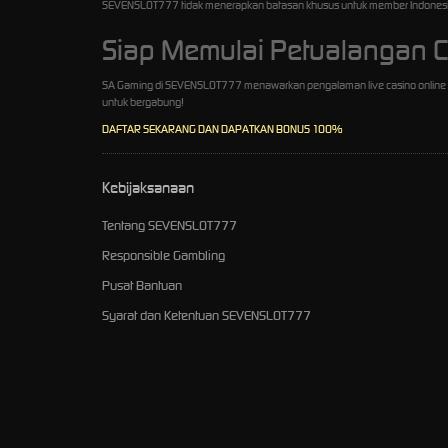
SEVENSLOT777 tidak menerapkan batasan khusus untuk member Indonesia
Siap Memulai Petualangan C
SA Gaming di SEVENSLOT777 menawarkan pengalaman live casino online ter
untuk bergabung!
DAFTAR SEKARANG DAN DAPATKAN BONUS 100%
Kebijaksanaan
Tentang SEVENSLOT777
Responsible Gambling
Pusat Bantuan
Syarat dan Ketentuan SEVENSLOT777