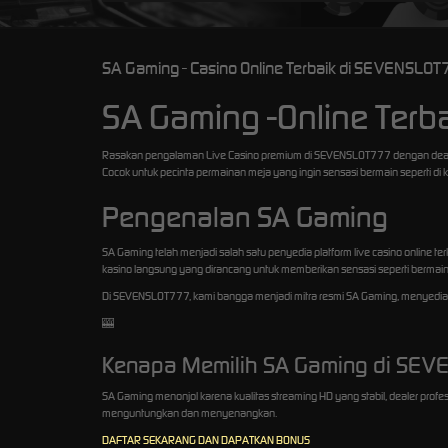
SA Gaming - Casino Online Terbaik di SEVENSLO
SA Gaming -Online Ter
Rasakan pengalaman Live Casino premium di SEVENSLOT777 dengan dealer prof
Cocok untuk pecinta permainan meja yang ingin sensasi bermain seperti di
Pengenalan SA Gaming
SA Gaming telah menjadi salah satu penyedia platform live casino onlin
kasino langsung yang dirancang untuk memberikan sensasi seperti bermain di
Di SEVENSLOT777, kami bangga menjadi mitra resmi SA Gaming, menyediakan
🎰
Kenapa Memilih SA Gaming di SE
SA Gaming menonjol karena kualitas streaming HD yang stabil, dealer pro
menguntungkan dan menyenangkan.
DAFTAR SEKARANG DAN DAPATKAN BONUS