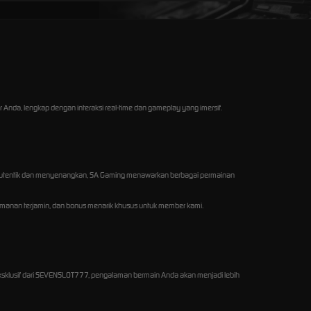
 Anda, lengkap dengan interaksi real-time dan gameplay yang imersif.
ng autentik dan menyenangkan, SA Gaming menawarkan berbagai permainan
eamanan terjamin, dan bonus menarik khusus untuk member kami.
 eksklusif dari SEVENSLOT777, pengalaman bermain Anda akan menjadi lebih