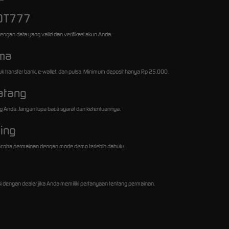
LOT777
engan data yang valid dan verifikasi akun Anda.
ama
ansfer bank, e-wallet, dan pulsa. Minimum deposit hanya Rp 25.000.
atang
ng Anda. Jangan lupa baca syarat dan ketentuannya.
ing
mencoba permainan dengan mode demo terlebih dahulu.
si dengan dealer jika Anda memiliki pertanyaan tentang permainan.