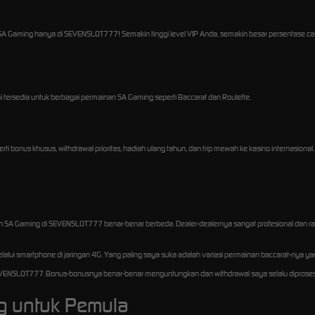
A Gaming hanya di SEVENSLOT777! Semakin tinggi level VIP Anda, semakin besar persentase cash
ni tersedia untuk berbagai permainan SA Gaming seperti Baccarat dan Roulette.
 bonus khusus, withdrawal prioritas, hadiah ulang tahun, dan trip mewah ke kasino internasional.
in SA Gaming di SEVENSLOT777 benar-benar berbeda. Dealer-dealernya sangat profesional dan 
lui smartphone di jaringan 4G. Yang paling saya suka adalah variasi permainan baccarat-nya yang 
EVENSLOT777. Bonus-bonusnya benar-benar menguntungkan dan withdrawal saya selalu diproses 
g untuk Pemula