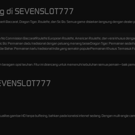
ng di SEVENSLOT777
rti Baccarat, Dragon Tiger, Roulette, dan Sic Bo. Semua game disiarkan langsung dengan dealer p
an No Commission Baccarat
Roulette:European Roulette, American Roulette, dan versi khusus denga
ic Bo: Permainan dadu tradisional dengan peluang menang besar
Dragon Tiger: Permainan sede
ar Bahar: Permainan kartu tradisional India yang semakin populer
Permainan Khusus: Termasuk Foot
l, dan beragam opsi taruhan. Fitur ini dirancang untuk memenuhi kebutuhan semua pemain—baik pe
SEVENSLOT777
itas gambar HD tanpa buffering, bahkan pada koneksi internet sedang. Dengan multi-angle camer