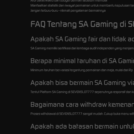
Atur batas waktu dan budget bermain sebelum memulai
Manfaatkan statistik dan riwayat permainan untuk membantu keputusan ta
Jangan terburu-buru - nikmati pengalaman bermainnya
FAQ Tentang SA Gaming di
Apakah SA Gaming fair dan tidak 
SA Gaming memiliki sertifikasi dari lembaga audit independen yang menj
Berapa minimal taruhan di SA Gam
Minimum taruhan bervariasi tergantung permainan dan meja, mulai dari Rp
Apakah bisa bermain SA Gaming v
Tentu! Platform SA Gaming di SEVENSLOT777 sepenuhnya responsif dan k
Bagaimana cara withdraw kemenan
Proses withdrawal di SEVENSLOT777 sangat mudah. Cukup buka menu withdra
Apakah ada batasan bermain untu