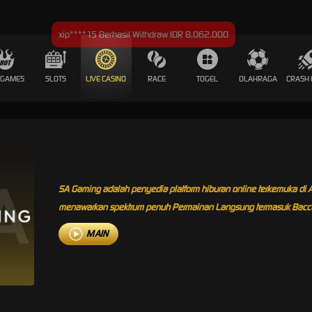
 GAMES
SLOTS
LIVE CASINO
RACE
TOGEL
OLAHRAGA
CRASH
xip****15 Berhasil Withdraw IDR 8.062.000
SA Gaming adalah penyedia platform hiburan online terkemuka di A
menawarkan spektrum penuh Permainan Langsung termasuk Baccar
MAIN