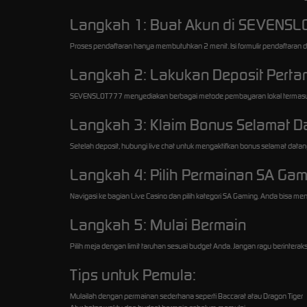
Langkah 1: Buat Akun di SEVENS
Proses pendaftaran hanya membutuhkan 2 menit. Isi formulir pendaftaran d
Langkah 2: Lakukan Deposit Pert
SEVENSLOT777 menyediakan berbagai metode pembayaran lokal termasuk tr
Langkah 3: Klaim Bonus Selamat D
Setelah deposit, hubungi live chat untuk mengaktifkan bonus selamat data
Langkah 4: Pilih Permainan SA Gam
Navigasi ke bagian Live Casino dan pilih kategori SA Gaming. Anda bisa 
Langkah 5: Mulai Bermain
Pilih meja dengan limit taruhan sesuai budget Anda. Jangan ragu berinterak
Tips untuk Pemula:
Mulailah dengan permainan sederhana seperti Baccarat atau Dragon Tiger