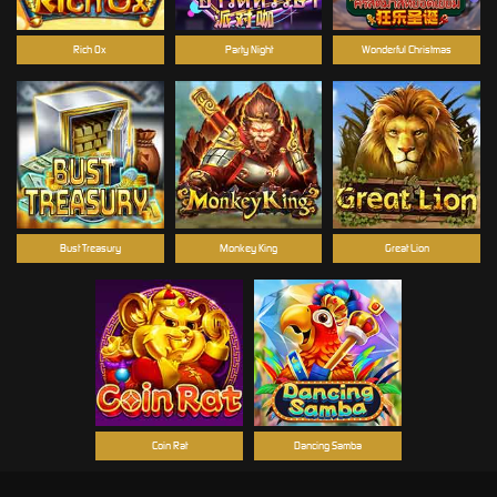
Rich Ox
Party Night
Wonderful Christmas
Bust Treasury
Monkey King
Great Lion
Coin Rat
Dancing Samba