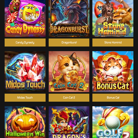
Candy Dynasty
Dragonburst
Stone Hominid
Midas Touch
Coin Cat 2
Bonus Cat