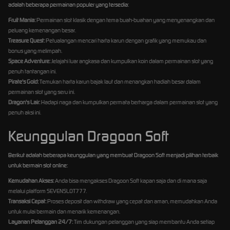
adalah beberapa permainan populer yang tersedia:
Fruit Mania:
Permainan slot klasik dengan tema buah-buahan yang menyenangkan dan
peluang kemenangan besar.
Treasure Quest:
Petualangan mencari harta karun dengan grafik yang memukau dan
bonus yang melimpah.
Space Adventure:
Jelajahi luar angkasa dan kumpulkan koin dalam permainan slot yang
penuh tantangan ini.
Pirate's Gold:
Temukan harta karun bajak laut dan menangkan hadiah besar dalam
permainan slot yang seru ini.
Dragon's Lair:
Hadapi naga dan kumpulkan permata berharga dalam permainan slot yang
penuh aksi ini.
Keunggulan Dragoon Soft
Berikut adalah beberapa keunggulan yang membuat Dragoon Soft menjadi pilihan terbaik
untuk bermain slot online:
Kemudahan Akses:
Anda bisa mengakses Dragoon Soft kapan saja dan di mana saja
melalui platform SEVENSLOT777.
Transaksi Cepat:
Proses deposit dan withdraw yang cepat dan aman, memudahkan Anda
untuk mulai bermain dan menarik kemenangan.
Layanan Pelanggan 24/7:
Tim dukungan pelanggan yang siap membantu Anda setiap