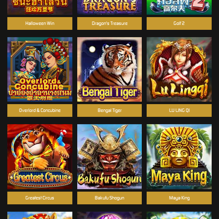
Halloween Win
Dragon's Treasure
Golf 2
Overlord & Concubine
Bengal Tiger
LU LING QI
Greatest Circus
Bakufu Shogun
Maya King