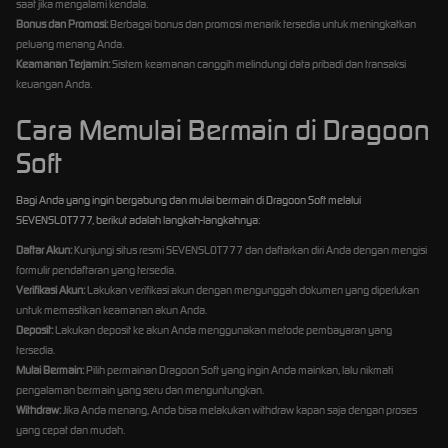
saat jika mengalami kendala.
Bonus dan Promosi:
Berbagai bonus dan promosi menarik tersedia untuk meningkatkan
peluang menang Anda.
Keamanan Terjamin:
Sistem keamanan canggih melindungi data pribadi dan transaksi
keuangan Anda.
Cara Memulai Bermain di Dragoon
Soft
Bagi Anda yang ingin bergabung dan mulai bermain di Dragoon Soft melalui
SEVENSLOT777, berikut adalah langkah-langkahnya:
Daftar Akun:
Kunjungi situs resmi SEVENSLOT777 dan daftarkan diri Anda dengan mengisi
formulir pendaftaran yang tersedia.
Verifikasi Akun:
Lakukan verifikasi akun dengan mengunggah dokumen yang diperlukan
untuk memastikan keamanan akun Anda.
Deposit:
Lakukan deposit ke akun Anda menggunakan metode pembayaran yang
tersedia.
Mulai Bermain:
Pilih permainan Dragoon Soft yang ingin Anda mainkan, lalu nikmati
pengalaman bermain yang seru dan menguntungkan.
Withdraw:
Jika Anda menang, Anda bisa melakukan withdraw kapan saja dengan proses
yang cepat dan mudah.