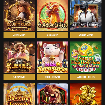
Bounty Clash
Golden Qilin
Chicken Dinner
Golden Duel
Neko Treasures
Super Hoo Hey How