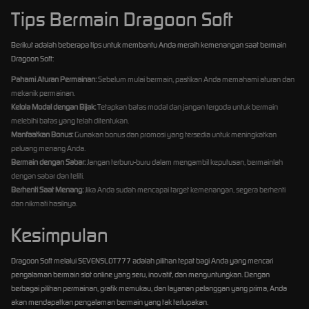
Tips Bermain Dragoon Soft
Berikut adalah beberapa tips untuk membantu Anda meraih kemenangan saat bermain
Dragoon Soft:
Pahami Aturan Permainan:
Sebelum mulai bermain, pastikan Anda memahami aturan dan
mekanik permainan.
Kelola Modal dengan Bijak:
Tetapkan batas modal dan jangan tergoda untuk bermain
melebihi batas yang telah ditentukan.
Manfaatkan Bonus:
Gunakan bonus dan promosi yang tersedia untuk meningkatkan
peluang menang Anda.
Bermain dengan Sabar:
Jangan terburu-buru dalam mengambil keputusan, bermainlah
dengan sabar dan teliti.
Berhenti Saat Menang:
Jika Anda sudah mencapai target kemenangan, segera berhenti
dan nikmati hasilnya.
Kesimpulan
Dragoon Soft melalui SEVENSLOT777 adalah pilihan tepat bagi Anda yang mencari
pengalaman bermain slot online yang seru, inovatif, dan menguntungkan. Dengan
berbagai pilihan permainan, grafik memukau, dan layanan pelanggan yang prima, Anda
akan mendapatkan pengalaman bermain yang tak terlupakan.