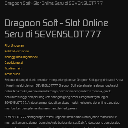
Dragoon Soft - Slot Online Seru di SEVENSLOT777
Dragoon Soft - Slot Online
Seru di SEVENSLOT777
Fitur Unggulan
Koleksi Permainan
Keunggulan Dragoon Soft
Cara Memulai
Tips Bermain
Kesimpulan
Selamat datang di dunia seru dan menguntungkan dari Dragoon Soft, yang kini dapat Anda
nikmati melalui platform SEVENSLOT777. Dragoon Soft adalah salah satu penyedia slot
online terkemuka, menawarkan berbagai permainan dengan tema menarik, grafik
berkualitas tinggi, dan peluang kemenangan yang besar. Dengan bergabung di
SEVENSLOT777, Anda akan mendapatkan akses mudah ke koleksi slot online yang siap
memberikan pengalaman bermain yang tak terlupakan.
SEVENSLOT777 sebagai agen resmi Dragoon Soft memberikan layanan terbaik untuk
memastikan pengalaman bermain Anda berjalan lancar. Baik Anda seorang pemula atau