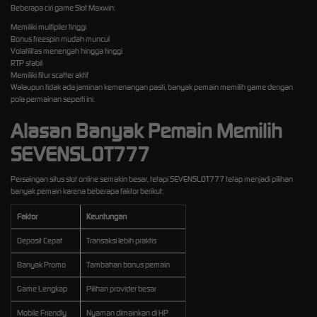
Beberapa ciri game Slot Maxwin:
Memiliki multiplier tinggi
Bonus freespin mudah muncul
Volatilitas menengah hingga tinggi
RTP stabil
Memiliki fitur scatter aktif
Walaupun tidak ada jaminan kemenangan pasti, banyak pemain memilih game dengan
pola permainan seperti ini.
Alasan Banyak Pemain Memilih
SEVENSLOT777
Persaingan situs slot online semakin besar, tetapi SEVENSLOT777 tetap menjadi pilihan
banyak pemain karena beberapa faktor berikut:
Faktor
Keuntungan
Deposit Cepat
Transaksi lebih praktis
Banyak Promo
Tambahan bonus pemain
Game Lengkap
Pilihan provider besar
Mobile Friendly
Nyaman dimainkan di HP