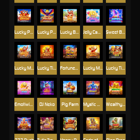
Lucky Panda
Lucky Phoenix
Lucky Bull
Jelly Candy
Sweet Burst
Lucky MonKey
Lucky Tiger
Fortunes of Aztec
Lucky Mouse
Lucky Tiger Gold Ultimate
Emotiwins
DJ Neko
Pig Farm
Mystic Wishes
Wealthy Frog