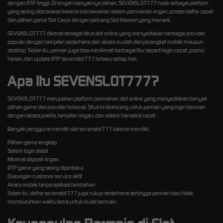
dengan RTP tinggi. Di tengah banyaknya pilihan, SEVENSLOT777 hadir sebagai platform
yang sering dibicarakan karena menawarkan sistem permainan ringan, proses daftar cepat,
dan pilihan game Slot Gacor dengan peluang Slot Maxwin yang menarik.
SEVENSLOT777 dikenal sebagai situs slot online yang menyediakan berbagai provider
populer dengan tampilan sederhana dan akses mudah dari perangkat mobile maupun
desktop. Selain itu, pemain juga bisa menikmati berbagai fitur seperti login cepat, promo
harian, dan update RTP sevenslot777 terbaru setiap hari.
Apa Itu SEVENSLOT777?
SEVENSLOT777 merupakan platform permainan slot online yang menyediakan banyak
pilihan game dari provider terkenal. Situs ini dirancang untuk pemain yang ingin bermain
dengan akses praktis, tampilan ringan, dan sistem transaksi cepat.
Banyak pengguna memilih slot sevenslot777 karena memiliki:
Pilihan game lengkap
Sistem login stabil
Minimal deposit ringan
RTP game yang sering diperbarui
Dukungan customer service aktif
Akses mobile tanpa aplikasi tambahan
Selain itu, daftar sevenslot777 juga cukup sederhana sehingga pemain baru tidak
membutuhkan waktu lama untuk mulai bermain.