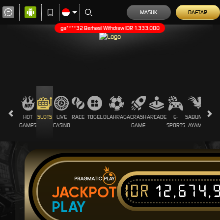
MASUK
DAFTAR
ga****32 Berhasil Withdraw IDR 1.333.000
HOT
SLOTS
LIVE
RACE
TOGEL
OLAHRAGA
CRASH
ARCADE
E-
SABUNG
PROM
GAMES
CASINO
GAME
SPORTS
AYAM
IDR
12,674,
JACKPOT
PLAY