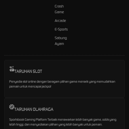
Crash
Game
Arcade
E-Sports
Sabung
Ayam
TARUHAN SLOT
Penyedia slot online dengan beragam pilihan game menarik yang memudahkan
pemain untuk mencapai jackpot
TARUHAN OLAHRAGA
Sportsbook Gaming Platform Terbaik menawarkan lebih banyak game, odds yang
lebih tinggi, dan menyediakan pilihan yang lebih banyak untuk pemain.