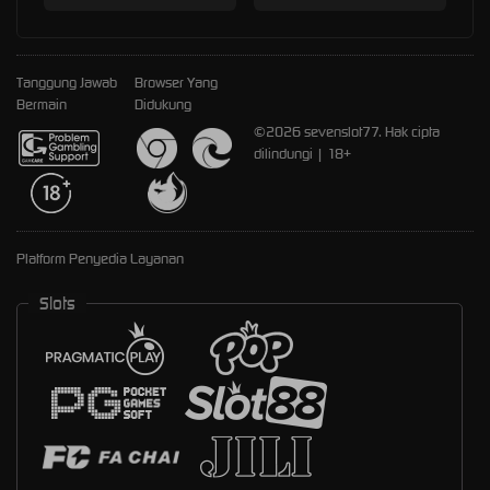
Tanggung Jawab
Browser Yang
Bermain
Didukung
©2026 sevenslot77. Hak cipta
dilindungi | 18+
Platform Penyedia Layanan
Slots