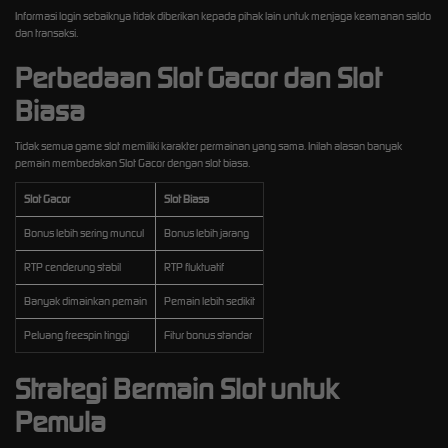
Informasi login sebaiknya tidak diberikan kepada pihak lain untuk menjaga keamanan saldo
dan transaksi.
Perbedaan Slot Gacor dan Slot
Biasa
Tidak semua game slot memiliki karakter permainan yang sama. Inilah alasan banyak
pemain membedakan Slot Gacor dengan slot biasa.
Slot Gacor
Slot Biasa
Bonus lebih sering muncul
Bonus lebih jarang
RTP cenderung stabil
RTP fluktuatif
Banyak dimainkan pemain
Pemain lebih sedikit
Peluang freespin tinggi
Fitur bonus standar
Strategi Bermain Slot untuk
Pemula