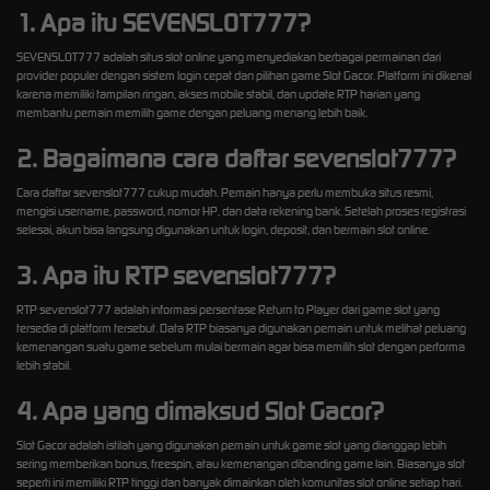
1. Apa itu SEVENSLOT777?
SEVENSLOT777 adalah situs slot online yang menyediakan berbagai permainan dari
provider populer dengan sistem login cepat dan pilihan game Slot Gacor. Platform ini dikenal
karena memiliki tampilan ringan, akses mobile stabil, dan update RTP harian yang
membantu pemain memilih game dengan peluang menang lebih baik.
2. Bagaimana cara daftar sevenslot777?
Cara daftar sevenslot777 cukup mudah. Pemain hanya perlu membuka situs resmi,
mengisi username, password, nomor HP, dan data rekening bank. Setelah proses registrasi
selesai, akun bisa langsung digunakan untuk login, deposit, dan bermain slot online.
3. Apa itu RTP sevenslot777?
RTP sevenslot777 adalah informasi persentase Return to Player dari game slot yang
tersedia di platform tersebut. Data RTP biasanya digunakan pemain untuk melihat peluang
kemenangan suatu game sebelum mulai bermain agar bisa memilih slot dengan performa
lebih stabil.
4. Apa yang dimaksud Slot Gacor?
Slot Gacor adalah istilah yang digunakan pemain untuk game slot yang dianggap lebih
sering memberikan bonus, freespin, atau kemenangan dibanding game lain. Biasanya slot
seperti ini memiliki RTP tinggi dan banyak dimainkan oleh komunitas slot online setiap hari.