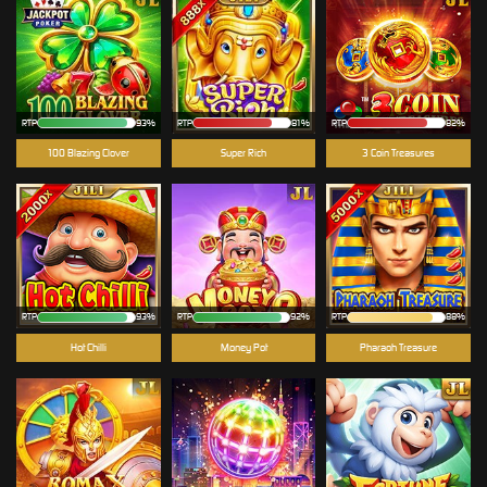
RTP
93%
RTP
81%
RTP
82%
100 Blazing Clover
Super Rich
3 Coin Treasures
RTP
93%
RTP
92%
RTP
88%
Hot Chilli
Money Pot
Pharaoh Treasure