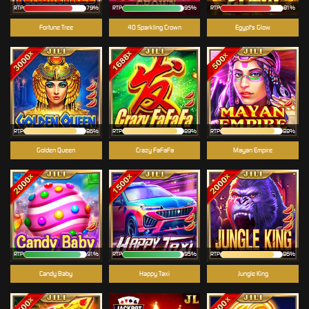
RTP
79%
RTP
95%
RTP
81%
Fortune Tree
40 Sparkling Crown
Egypt's Glow
RTP
86%
RTP
89%
RTP
88%
Golden Queen
Crazy FaFaFa
Mayan Empire
RTP
91%
RTP
95%
RTP
86%
Candy Baby
Happy Taxi
Jungle King