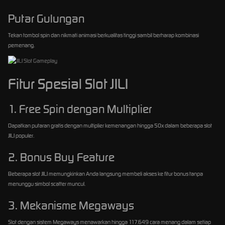
Putar Gulungan
Tekan tombol spin dan nikmati animasi berkualitas tinggi sambil berharap kombinasi
pemenang.
Fitur Spesial Slot JILI
1. Free Spin dengan Multiplier
Dapatkan putaran gratis dengan multiplier kemenangan hingga 50x dalam beberapa slot
JILI populer.
2. Bonus Buy Feature
Beberapa slot JILI memungkinkan Anda langsung membeli akses ke fitur bonus tanpa
menunggu simbol scatter muncul.
3. Mekanisme Megaways
Slot dengan sistem Megaways menawarkan hingga 117.649 cara menang dalam setiap