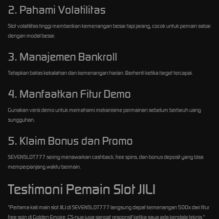
2. Pahami Volatilitas
Slot volatilitas tinggi memberikan kemenangan besar tapi jarang, cocok untuk pemain sabar
dengan modal besar.
3. Manajemen Bankroll
Tetapkan batas kekalahan dan kemenangan harian. Berhenti ketika target tercapai.
4. Manfaatkan Fitur Demo
Gunakan versi demo untuk memahami mekanisme permainan sebelum bertaruh uang
sungguhan.
5. Klaim Bonus dan Promo
SEVENSLOT777 sering menawarkan cashback, free spins, dan bonus deposit yang bisa
memperpanjang waktu bermain.
Testimoni Pemain Slot JILI
"Pertama kali main slot JILI di SEVENSLOT777 langsung dapat kemenangan 500x dari fitur
free spin di Golden Empire. CS-nya juga sangat responsif ketika saya ada kendala teknis."