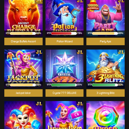
RTP
88%
RTP
79%
RTP
86%
Charge Buffalo Ascent
Potion Wizard
Party Ape
RTP
89%
RTP
95%
RTP
90%
Jackpot Joker
Crystal 777 DELUXE
3 Lightning Blitz