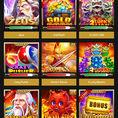
RTP
92%
RTP
82%
RTP
95%
Zeus
Gold Rush
3 LUCKY LION
RTP
80%
RTP
83%
RTP
94%
Crazy Pusher
Roma X Deluxe
3 Lucky Baozhu